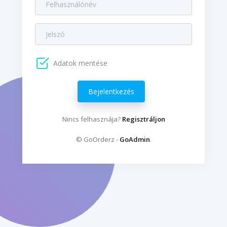
Adatok mentése
Bejelentkezés
Nincs felhasznája?
Regisztráljon
© GoOrderz -
GoAdmin
.